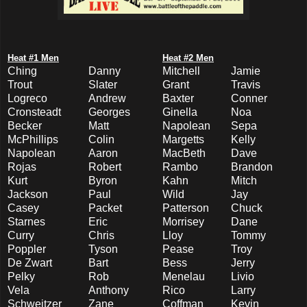
Heat #1 Men
Heat #2 Men
Ching
Danny
Mitchell
Jamie
Trout
Slater
Grant
Travis
Logreco
Andrew
Baxter
Conner
Cronsteadt
Georges
Ginella
Noa
Becker
Matt
Napolean
Sepa
McPhillips
Colin
Margetts
Kelly
Napolean
Aaron
MacBeth
Dave
Rojas
Robert
Rambo
Brandon
Kurt
Byron
Kahn
Mitch
Jackson
Paul
Wild
Jay
Casey
Packet
Patterson
Chuck
Starnes
Eric
Morrisey
Dane
Curry
Chris
Lloy
Tommy
Poppler
Tyson
Pease
Troy
De Zwart
Bart
Bess
Jerry
Pelky
Rob
Menelau
Livio
Vela
Anthony
Rico
Larry
Schweitzer
Zane
Coffman
Kevin