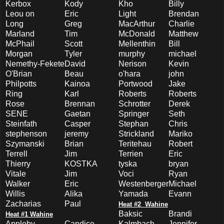
Kerbox
Kody
Kho
Billy
Leou on
Eric
Light
Brendan
Long
Greg
MacArthur
Charlie
Marland
Tim
McDonald
Matthew
McPhail
Scott
Mellenthin
Bill
Morgan
Tyler
murphy
michael
Nemethy-Fekete
David
Nerison
Kevin
O'Brian
Beau
o'hara
john
Philpotts
Kainoa
Portwood
Jake
Ring
Karl
Roberts
Roberts
Rose
Brennan
Schrotter
Derek
SENE
Gaetan
Springer
Seth
Steinfath
Casper
Stephan
Chris
stephenson
jeremy
Strickland
Mariko
Szymanski
Brian
Teritehau
Robert
Terrell
Jim
Terrien
Eric
Thierry
KOSTKA
tyska
bryan
Vitale
Jim
Voci
Ryan
Walker
Eric
Westenberger
Michael
Willis
Alika
Yamada
Evann
Zacharias
Paul
Heat #2 Wahine
Baksic
Brandi
Heat #1 Wahine
Appleby
Candice
Kalmbach
Jennifer