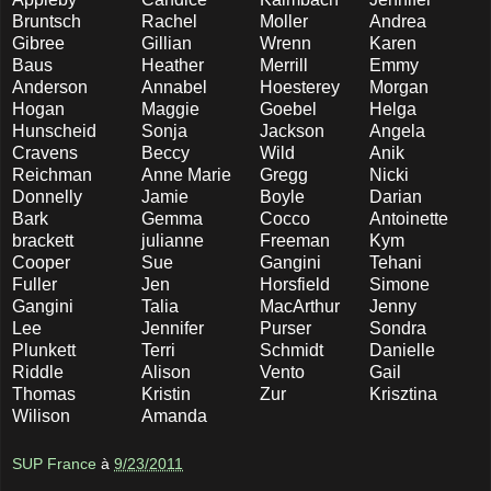
Bruntsch
Rachel
Moller
Andrea
Gibree
Gillian
Wrenn
Karen
Baus
Heather
Merrill
Emmy
Anderson
Annabel
Hoesterey
Morgan
Hogan
Maggie
Goebel
Helga
Hunscheid
Sonja
Jackson
Angela
Cravens
Beccy
Wild
Anik
Reichman
Anne Marie
Gregg
Nicki
Donnelly
Jamie
Boyle
Darian
Bark
Gemma
Cocco
Antoinette
brackett
julianne
Freeman
Kym
Cooper
Sue
Gangini
Tehani
Fuller
Jen
Horsfield
Simone
Gangini
Talia
MacArthur
Jenny
Lee
Jennifer
Purser
Sondra
Plunkett
Terri
Schmidt
Danielle
Riddle
Alison
Vento
Gail
Thomas
Kristin
Zur
Krisztina
Wilison
Amanda
SUP France
à
9/23/2011