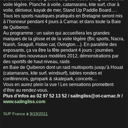
voile légère. Planche à voile, catamarans, kite surf, char à
voile, dériveur, kayak de mer, Stand Up Paddle Board….
Tous les sports nautiques pratiqués en Bretagne seront mis
à l’honneur pendant 4 jours à Carnac et dans toute la Baie
de Quiberon.
Au programme : un salon qui accueillera les grandes
marques de la glisse et de la voile légère (Bic sports, Nacra,
Naish, Seagull, Hobie cat, Ovington…). En parallèle des
exposants, ça va être la fête pendant 4 jours : journées
d’essai des nouveaux modèles 2012, démonstrations par
des sportifs de haut niveau, raids
en Baie de Quiberon dont un raid multisports jusqu’à Houat
(catamarans, kite surf, windsurf), tables rondes et
conférences, gyropark & skatepark, concerts…
Vous en aurez plein la vue ! Les sensations promettent
d’être au rendez-vous.
Plus d’infos au 02 97 52 13 52 / sailngliss@ot-carnac.fr /
www.sailngliss.com
SUP France
à
9/19/2011