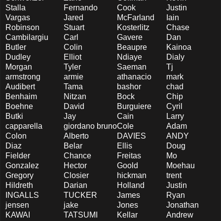
Stalla
Fernando
Cook
Justin
Vargas
Jared
McFarland
Iain
Robinson
Stuart
Kosterlitz
Chase
Cambilargiu
Carl
Gavere
Dan
Butler
Colin
Beaupre
Kainoa
Dudley
Elliot
Ndiaye
Dialy
Morgan
Tyler
Saeman
Tj
armstrong
armie
athanacio
mark
Audibert
Tama
bashor
chad
Benhaim
Nitzan
Bock
Chip
Boehne
David
Burguiere
Cyril
Butki
Jay
Cain
Larry
capparella
giordano bruno
Cole
Adam
Colon
Alberto
DAVIES
ANDY
Diaz
Belar
Ellis
Doug
Fielder
Chance
Freitas
Mo
Gonzalez
Hector
Goold
Moehau
Gregory
Closier
hickman
trent
Hildreth
Darian
Holland
Justin
INGALLS
TUCKER
James
Ryan
jensen
jake
Jones
Jonathan
KAWAI
TATSUMI
Kellar
Andrew