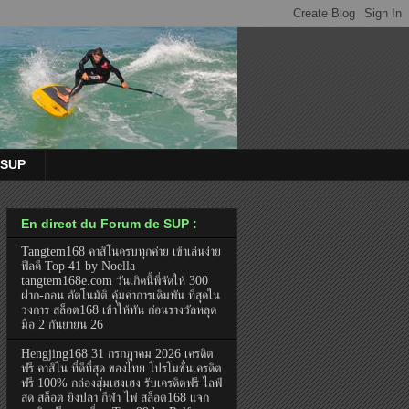
 SUP
En direct du Forum de SUP :
Tangtem168 คาสิโนครบทุกค่าย เข้าเล่นง่าย
ฟีลดี Top 41 by Noella
tangtem168e.com วันเกิดนี้พี่จัดให้ 300
ฝาก-ถอน อัตโนมัติ คุ้มค่าการเดิมพัน ที่สุดใน
วงการ สล็อต168 เข้าให้ทัน ก่อนรางวัลหลุด
มือ 2 กันยายน 26
Hengjing168 31 กรกฎาคม 2026 เครดิต
ฟรี คาสิโน ที่ดีที่สุด ของไทย โปรโมชั่นเครดิต
ฟรี 100% กล่องสุ่มเฮงเฮง รับเครดิตฟรี ไลฟ์
สด สล็อต ยิงปลา กีฬา ไพ่ สล็อต168 แจก