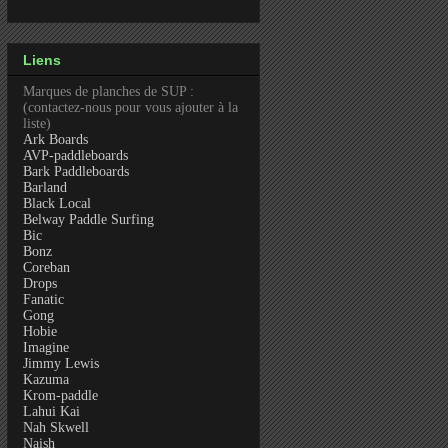
Liens
Marques de planches de SUP :
(contactez-nous pour vous ajouter à la
liste)
Ark Boards
AVP-paddleboards
Bark Paddleboards
Barland
Black Local
Belway Paddle Surfing
Bic
Bonz
Coreban
Drops
Fanatic
Gong
Hobie
Imagine
Jimmy Lewis
Kazuma
Krom-paddle
Lahui Kai
Nah Skwell
Naish