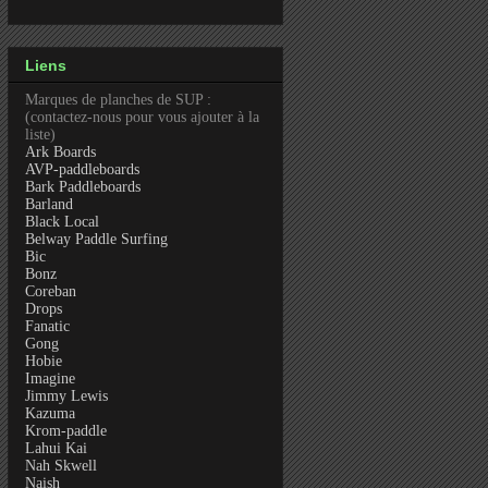
Liens
Marques de planches de SUP :
(contactez-nous pour vous ajouter à la
liste)
Ark Boards
AVP-paddleboards
Bark Paddleboards
Barland
Black Local
Belway Paddle Surfing
Bic
Bonz
Coreban
Drops
Fanatic
Gong
Hobie
Imagine
Jimmy Lewis
Kazuma
Krom-paddle
Lahui Kai
Nah Skwell
Naish