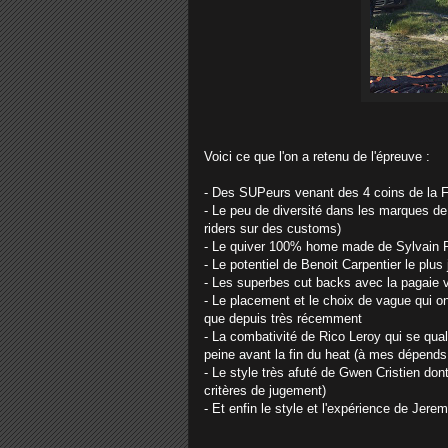
Voici ce que l'on a retenu de l'épreuve :
- Des SUPeurs venant des 4 coins de la 
- Le peu de diversité dans les marques de
riders sur des customs)
- Le quiver 100% home made de Sylvain P
- Le potentiel de Benoit Carpentier le plus 
- Les superbes cut backs avec la pagaie ve
- Le placement et le choix de vague qui on
que depuis très récemment
- La combativité de Rico Leroy qui se qual
peine avant la fin du heat (à mes dépends.
- Le style très afuté de Gwen Cristien do
critères de jugement)
- Et enfin le style et l'expérience de Jer