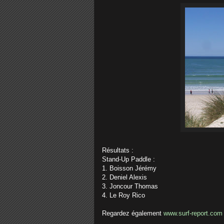
Résultats :
Stand-Up Paddle :
1. Boisson Jérémy
2. Deniel Alexis
3. Joncour Thomas
4. Le Roy Rico
Regardez également
www.surf-report.com