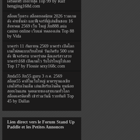
เครดิตฟรี เยอะที่สุด Top 99 by Ralf
hengjing168d.com
สล็อตเว็บตรง สล็อตยอดนิยม 2026 รวมเกม
ดัง ค่ายชั้นนำ และฟีเจอร์ที่ผู้เล่นชื่นชอบ 16
สิงหาคม 2569 เว็บ ใหญ่ Jin888.asia
casino online เว็บแม่ ทดลองเล่น Top 88
by Vida
บาคาร่า 11 กันยายน 2569 บาคาร่า เปิดโลก
เกมไพ่สดแบบเรียลไทม์ วันเกิดรับ 500 เกม
ดัง ฟีเจอร์ครบ บาคาร่าสด ดีลเลอร์สาวสวย
บาคาร่า168 เปิดเกมไว รับโปรใหญ่ไปเลย
Top 17 by Flossie sexy168c.com
Jinda55 Jin55.guru 3 ก.ค. 2569
สล็อต55 คาสิโนเว็บใหญ่ มาตรฐานเอเชีย
เล่นได้รับเงินเต็ม เล่นเสียรับเงินคืน ทุนน้อย
สอยเงินแสน จุดหมายของสายเกมทั่วโลก
สล็อตเครดิตฟรี เข้าร่วมวันนี้ รวยทันที Top
45 by Dallas
Lien direct vers le Forum Stand Up
Paddle et les Petites Annonces