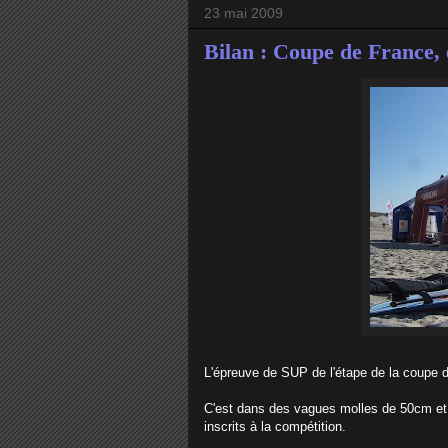
23 mai 2009
Bilan : Coupe de France,
L'épreuve de SUP de l'étape de la coupe d
C'est dans des vagues molles de 50cm et 
inscrits à la compétition.