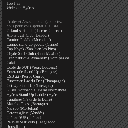
Top Fun
Welcome Hyères
Ecoles et Associations : (contactez-
nous pour vous ajouter à la liste)
7island surf club ( Perros Guirec )
Aloha Surf Club (Bandol)
Camino Paddle (Morbihan)
Cannes stand up paddle (Canne)
Cap Kayak (San Juan les Pins)
Cigale Surf Club (Saint Maxime)
Club nautique Wimereux (Nord pas de
Calais)
Ecole de SUP (Vieux Bouceau)
Emeraude Stand Up (Bretagne)
ESB 22 (Perros Guirec)
Funcenter Lac du Der (Champagne)
Get Up Stand Up (Bretagne)
Glisse Normandie (Basse Normandie)
Hyéres Stand Up Paddle (Hyère)
Funglisse (Pays de la Loire)
Manche-Ouest (Bretagne)
NKS56 (Morbihan)
Octopusglisse (Vendée)
Oléron SUP (Oléron)
Palavas SUP club (Languedoc
Roussillon)