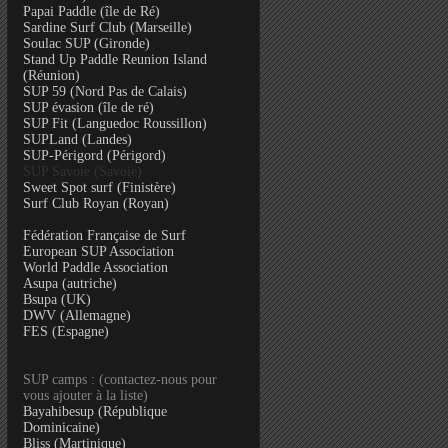
Papai Paddle (île de Ré)
Sardine Surf Club (Marseille)
Soulac SUP (Gironde)
Stand Up Paddle Reunion Island
(Réunion)
SUP 59 (Nord Pas de Calais)
SUP évasion (île de ré)
SUP Fit (Languedoc Roussillon)
SUPLand (Landes)
SUP-Périgord (Périgord)
SUP Savoie (Savoie)
Sweet Spot surf (Finistère)
Surf Club Royan (Royan)
Fédération Française de Surf
European SUP Association
World Paddle Association
Asupa (autriche)
Bsupa (UK)
DWV (Allemagne)
FES (Espagne)
SUP camps : (contactez-nous pour
vous ajouter à la liste)
Bayahibesup (République
Dominicaine)
Bliss (Martinique)