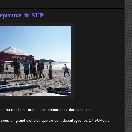
 épreuve de SUP
e France de la Torche c'est entièrement déroulée hier.
sous un grand ciel bleu que ce sont départagés les 17 SUPeurs