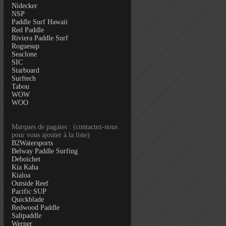
Nidecker
NSP
Paddle Surf Hawaii
Red Paddle
Riviera Paddle Surf
Roguesup
Seaclone
SIC
Starboard
Surftech
Tabou
WOW
WOO
Marques de pagaies : (contactez-nous
pour vous ajouter à la liste)
B2Watersports
Belway Paddle Surfing
Deboichet
Kia Kaha
Kialoa
Outside Reef
Pacific SUP
Quickblade
Redwood Paddle
Saltpaddle
Werner