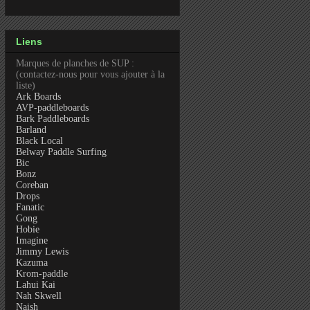
Liens
Marques de planches de SUP :
(contactez-nous pour vous ajouter à la
liste)
Ark Boards
AVP-paddleboards
Bark Paddleboards
Barland
Black Local
Belway Paddle Surfing
Bic
Bonz
Coreban
Drops
Fanatic
Gong
Hobie
Imagine
Jimmy Lewis
Kazuma
Krom-paddle
Lahui Kai
Nah Skwell
Naish