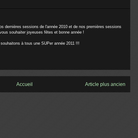
s dernières sessions de l'année 2010 et de nos premières sessions
vous souhaiter joyeuses fêtes et bonne année !
 souhaitons à tous une SUPer année 2011 !!!
Accueil
Article plus ancien