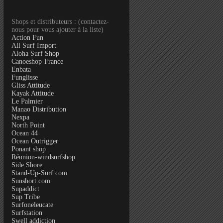
Shops et distributeurs : (contactez-
nous pour vous ajouter à la liste)
Action Fun
All Surf Import
Aloha Surf Shop
Canoeshop-France
Enbata
Funglisse
Gliss Attitude
Kayak Attitude
Le Palmier
Manao Distribution
Nexpa
North Point
Ocean 44
Ocean Outrigger
Ponant shop
Réunion-windsurfshop
Side Shore
Stand-Up-Surf.com
Sunshort.com
Supaddict
Sup Tribe
Surfoneleucate
Surfstation
Swell addiction