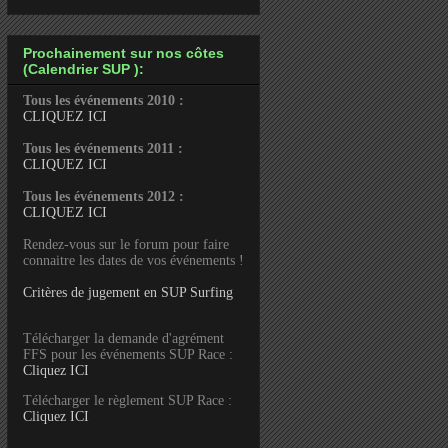
Prochainement sur nos côtes
(Calendrier SUP ):
Tous les événements 2010 :
CLIQUEZ ICI
Tous les événements 2011 :
CLIQUEZ ICI
Tous les événements 2012 :
CLIQUEZ ICI
Rendez-vous sur le forum pour faire
connaitre les dates de vos événements !
Critères de jugement en SUP Surfing
Télécharger la demande d'agrément
FFS pour les événements SUP Race :
Cliquez ICI
Télécharger le règlement SUP Race :
Cliquez ICI