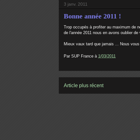
3 janv. 2011
Bonne année 2011 !
Trop occupés à profiter au maximum de no
de l'année 2011 nous en avons oublier de 
Mieux vaux tard que jamais ... Nous vous
Par
SUP France
à
1/03/2011
Article plus récent