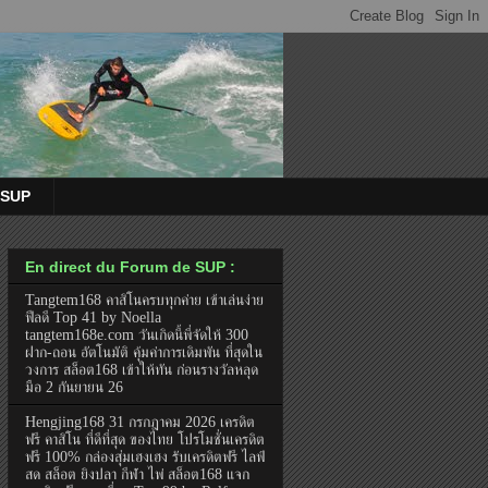
 SUP
En direct du Forum de SUP :
Tangtem168 คาสิโนครบทุกค่าย เข้าเล่นง่าย
ฟีลดี Top 41 by Noella
tangtem168e.com วันเกิดนี้พี่จัดให้ 300
ฝาก-ถอน อัตโนมัติ คุ้มค่าการเดิมพัน ที่สุดใน
วงการ สล็อต168 เข้าให้ทัน ก่อนรางวัลหลุด
มือ 2 กันยายน 26
Hengjing168 31 กรกฎาคม 2026 เครดิต
ฟรี คาสิโน ที่ดีที่สุด ของไทย โปรโมชั่นเครดิต
ฟรี 100% กล่องสุ่มเฮงเฮง รับเครดิตฟรี ไลฟ์
สด สล็อต ยิงปลา กีฬา ไพ่ สล็อต168 แจก