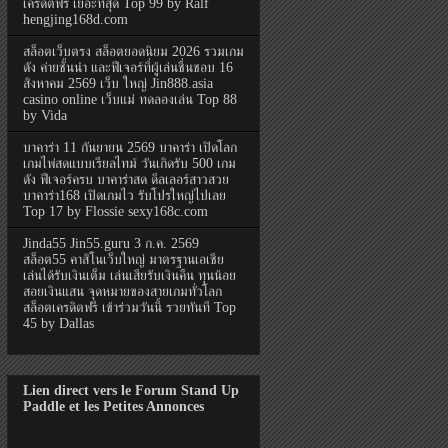
เครดิตฟรี เยอะที่สุด Top 99 by Ralf
hengjing168d.com
สล็อตเว็บตรง สล็อตยอดนิยม 2026 รวมเกม
ดัง ค่ายชั้นนำ และฟีเจอร์ที่ผู้เล่นชื่นชอบ 16
สิงหาคม 2569 เว็บ ใหญ่ Jin888.asia
casino online เว็บแม่ ทดลองเล่น Top 88
by Vida
บาคาร่า 11 กันยายน 2569 บาคาร่า เปิดโลก
เกมไพ่สดแบบเรียลไทม์ วันเกิดรับ 500 เกม
ดัง ฟีเจอร์ครบ บาคาร่าสด ดีลเลอร์สาวสวย
บาคาร่า168 เปิดเกมไว รับโปรใหญ่ไปเลย
Top 17 by Flossie sexy168c.com
Jinda55 Jin55.guru 3 ก.ค. 2569
สล็อต55 คาสิโนเว็บใหญ่ มาตรฐานเอเชีย
เล่นได้รับเงินเต็ม เล่นเสียรับเงินคืน ทุนน้อย
สอยเงินแสน จุดหมายของสายเกมทั่วโลก
สล็อตเครดิตฟรี เข้าร่วมวันนี้ รวยทันที Top
45 by Dallas
Lien direct vers le Forum Stand Up
Paddle et les Petites Annonces