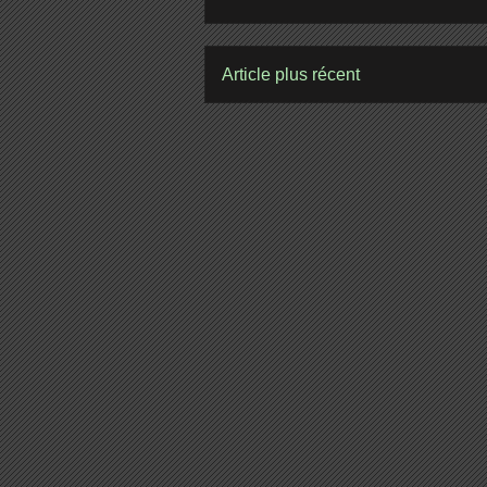
Article plus récent