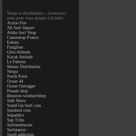
Shops et distributeurs : (contactez-
nous pour vous ajouter à la liste)
Action Fun
All Surf Import
Aloha Surf Shop
Canoeshop-France
Enbata
Funglisse
Gliss Attitude
Kayak Attitude
Le Palmier
Manao Distribution
Nexpa
North Point
Ocean 44
Ocean Outrigger
Ponant shop
Réunion-windsurfshop
Side Shore
Stand-Up-Surf.com
Sunshort.com
Supaddict
Sup Tribe
Surfoneleucate
Surfstation
Swell addiction