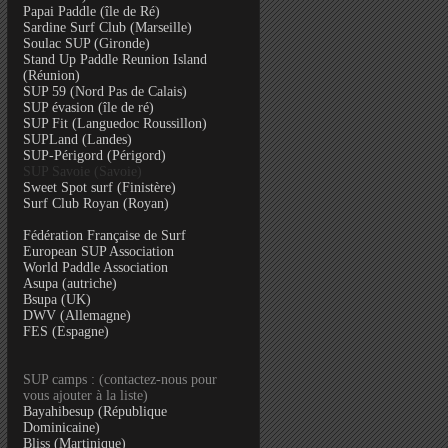
Papai Paddle (île de Ré)
Sardine Surf Club (Marseille)
Soulac SUP (Gironde)
Stand Up Paddle Reunion Island
(Réunion)
SUP 59 (Nord Pas de Calais)
SUP évasion (île de ré)
SUP Fit (Languedoc Roussillon)
SUPLand (Landes)
SUP-Périgord (Périgord)
SUP Savoie (Savoie)
Sweet Spot surf (Finistère)
Surf Club Royan (Royan)
Fédération Française de Surf
European SUP Association
World Paddle Association
Asupa (autriche)
Bsupa (UK)
DWV (Allemagne)
FES (Espagne)
SUP camps : (contactez-nous pour
vous ajouter à la liste)
Bayahibesup (République
Dominicaine)
Bliss (Martinique)