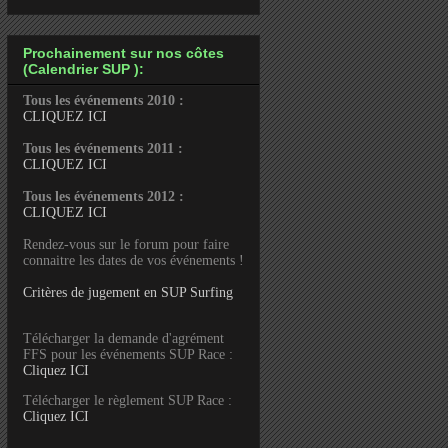
Prochainement sur nos côtes
(Calendrier SUP ):
Tous les événements 2010 :
CLIQUEZ ICI
Tous les événements 2011 :
CLIQUEZ ICI
Tous les événements 2012 :
CLIQUEZ ICI
Rendez-vous sur le forum pour faire
connaitre les dates de vos événements !
Critères de jugement en SUP Surfing
Télécharger la demande d'agrément
FFS pour les événements SUP Race :
Cliquez ICI
Télécharger le règlement SUP Race :
Cliquez ICI