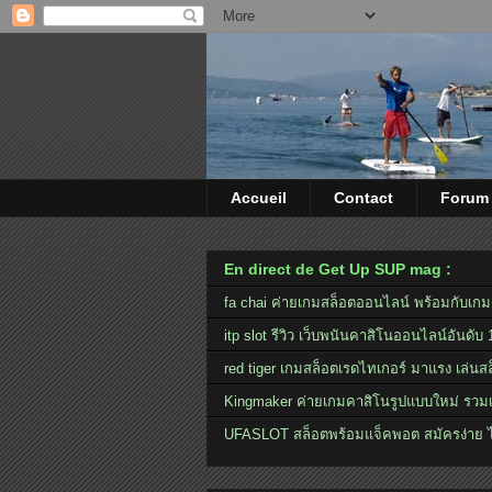
Accueil
Contact
Forum
En direct de Get Up SUP mag :
fa chai ค่ายเกมสล็อตออนไลน์ พร้อมกับเกม
itp slot รีวิว เว็บพนันคาสิโนออนไลน์อันดับ 1 ที
red tiger เกมสล็อตเรดไทเกอร์ มาแรง เล่นส
Kingmaker ค่ายเกมคาสิโนรูปแบบใหม่ รวมเก
UFASLOT สล็อตพร้อมแจ็คพอต สมัครง่าย ไม