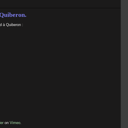
 Quiberon.
d à Quiberon :
er
on
Vimeo
.