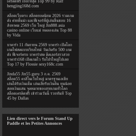
เครดิตฟรี เยอะที่สุด Top 99 by Ralf
hengjing168d.com
สล็อตเว็บตรง สล็อตยอดนิยม 2026 รวมเกม
ดัง ค่ายชั้นนำ และฟีเจอร์ที่ผู้เล่นชื่นชอบ 16
สิงหาคม 2569 เว็บ ใหญ่ Jin888.asia
casino online เว็บแม่ ทดลองเล่น Top 88
by Vida
บาคาร่า 11 กันยายน 2569 บาคาร่า เปิดโลก
เกมไพ่สดแบบเรียลไทม์ วันเกิดรับ 500 เกม
ดัง ฟีเจอร์ครบ บาคาร่าสด ดีลเลอร์สาวสวย
บาคาร่า168 เปิดเกมไว รับโปรใหญ่ไปเลย
Top 17 by Flossie sexy168c.com
Jinda55 Jin55.guru 3 ก.ค. 2569
สล็อต55 คาสิโนเว็บใหญ่ มาตรฐานเอเชีย
เล่นได้รับเงินเต็ม เล่นเสียรับเงินคืน ทุนน้อย
สอยเงินแสน จุดหมายของสายเกมทั่วโลก
สล็อตเครดิตฟรี เข้าร่วมวันนี้ รวยทันที Top
45 by Dallas
Lien direct vers le Forum Stand Up
Paddle et les Petites Annonces