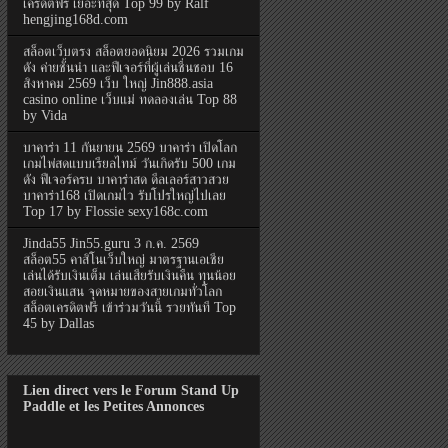
เครดิตฟรี เยอะที่สุด Top 99 by Ralf
hengjing168d.com
สล็อตเว็บตรง สล็อตยอดนิยม 2026 รวมเกม
ดัง ค่ายชั้นนำ และฟีเจอร์ที่ผู้เล่นชื่นชอบ 16
สิงหาคม 2569 เว็บ ใหญ่ Jin888.asia
casino online เว็บแม่ ทดลองเล่น Top 88
by Vida
บาคาร่า 11 กันยายน 2569 บาคาร่า เปิดโลก
เกมไพ่สดแบบเรียลไทม์ วันเกิดรับ 500 เกม
ดัง ฟีเจอร์ครบ บาคาร่าสด ดีลเลอร์สาวสวย
บาคาร่า168 เปิดเกมไว รับโปรใหญ่ไปเลย
Top 17 by Flossie sexy168c.com
Jinda55 Jin55.guru 3 ก.ค. 2569
สล็อต55 คาสิโนเว็บใหญ่ มาตรฐานเอเชีย
เล่นได้รับเงินเต็ม เล่นเสียรับเงินคืน ทุนน้อย
สอยเงินแสน จุดหมายของสายเกมทั่วโลก
สล็อตเครดิตฟรี เข้าร่วมวันนี้ รวยทันที Top
45 by Dallas
Lien direct vers le Forum Stand Up
Paddle et les Petites Annonces