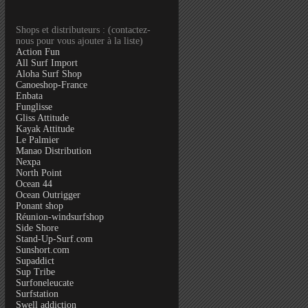
Shops et distributeurs : (contactez-
nous pour vous ajouter à la liste)
Action Fun
All Surf Import
Aloha Surf Shop
Canoeshop-France
Enbata
Funglisse
Gliss Attitude
Kayak Attitude
Le Palmier
Manao Distribution
Nexpa
North Point
Ocean 44
Ocean Outrigger
Ponant shop
Réunion-windsurfshop
Side Shore
Stand-Up-Surf.com
Sunshort.com
Supaddict
Sup Tribe
Surfoneleucate
Surfstation
Swell addiction