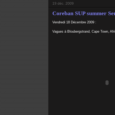
19 déc. 2009
Coreban SUP summer Seri
Vendredi 18 Décembre 2009 :
Vagues à Bloubergstrand, Cape Town, Afr