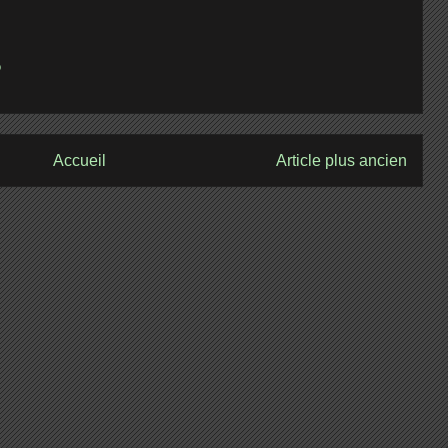
o
Accueil
Article plus ancien