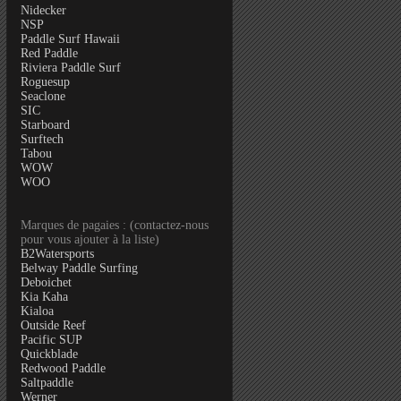
Nidecker
NSP
Paddle Surf Hawaii
Red Paddle
Riviera Paddle Surf
Roguesup
Seaclone
SIC
Starboard
Surftech
Tabou
WOW
WOO
Marques de pagaies : (contactez-nous
pour vous ajouter à la liste)
B2Watersports
Belway Paddle Surfing
Deboichet
Kia Kaha
Kialoa
Outside Reef
Pacific SUP
Quickblade
Redwood Paddle
Saltpaddle
Werner