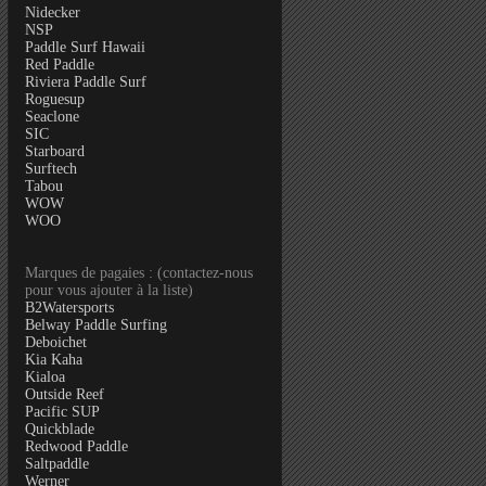
Nidecker
NSP
Paddle Surf Hawaii
Red Paddle
Riviera Paddle Surf
Roguesup
Seaclone
SIC
Starboard
Surftech
Tabou
WOW
WOO
Marques de pagaies : (contactez-nous
pour vous ajouter à la liste)
B2Watersports
Belway Paddle Surfing
Deboichet
Kia Kaha
Kialoa
Outside Reef
Pacific SUP
Quickblade
Redwood Paddle
Saltpaddle
Werner