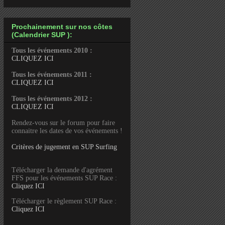
Prochainement sur nos côtes
(Calendrier SUP ):
Tous les événements 2010 :
CLIQUEZ ICI
Tous les événements 2011 :
CLIQUEZ ICI
Tous les événements 2012 :
CLIQUEZ ICI
Rendez-vous sur le forum pour faire
connaitre les dates de vos événements !
Critères de jugement en SUP Surfing
Télécharger la demande d'agrément
FFS pour les événements SUP Race :
Cliquez ICI
Télécharger le règlement SUP Race :
Cliquez ICI