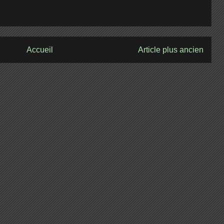
Accueil
Article plus ancien