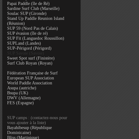
Papai Paddle (île de Ré)
Sardine Surf Club (Marseille)
Soulac SUP (Gironde)
Stand Up Paddle Reunion Island
(Réunion)
SUP 59 (Nord Pas de Calais)
SUP évasion (île de ré)
SUP Fit (Languedoc Roussillon)
SUPLand (Landes)
SUP-Périgord (Périgord)
SUP Savoie (Savoie)
Sweet Spot surf (Finistère)
Surf Club Royan (Royan)
Fédération Française de Surf
European SUP Association
World Paddle Association
Asupa (autriche)
Bsupa (UK)
DWV (Allemagne)
FES (Espagne)
SUP camps : (contactez-nous pour
vous ajouter à la liste)
Bayahibesup (République
Dominicaine)
Bliss (Martinique)