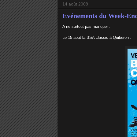
14 août 2008
Evénements du Week-End
A ne surtout pas manquer :
Le 15 aout la BSA classic à Quiberon :