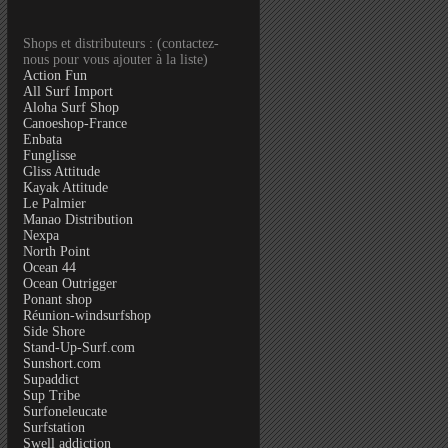
Shops et distributeurs : (contactez-
nous pour vous ajouter à la liste)
Action Fun
All Surf Import
Aloha Surf Shop
Canoeshop-France
Enbata
Funglisse
Gliss Attitude
Kayak Attitude
Le Palmier
Manao Distribution
Nexpa
North Point
Ocean 44
Ocean Outrigger
Ponant shop
Réunion-windsurfshop
Side Shore
Stand-Up-Surf.com
Sunshort.com
Supaddict
Sup Tribe
Surfoneleucate
Surfstation
Swell addiction