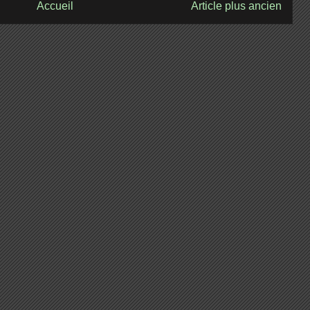
Accueil
Article plus ancien