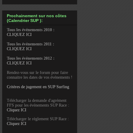
Prochainement sur nos côtes
(Calendrier SUP ):
Tous les événements 2010 :
CLIQUEZ ICI
Tous les événements 2011 :
CLIQUEZ ICI
Tous les événements 2012 :
CLIQUEZ ICI
Rendez-vous sur le forum pour faire
connaitre les dates de vos événements !
Critères de jugement en SUP Surfing
Télécharger la demande d'agrément
FFS pour les événements SUP Race :
Cliquez ICI
Télécharger le règlement SUP Race :
Cliquez ICI