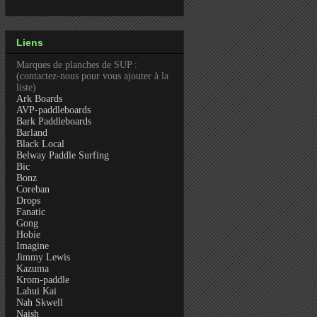
Liens
Marques de planches de SUP :
(contactez-nous pour vous ajouter à la
liste)
Ark Boards
AVP-paddleboards
Bark Paddleboards
Barland
Black Local
Belway Paddle Surfing
Bic
Bonz
Coreban
Drops
Fanatic
Gong
Hobie
Imagine
Jimmy Lewis
Kazuma
Krom-paddle
Lahui Kai
Nah Skwell
Naish