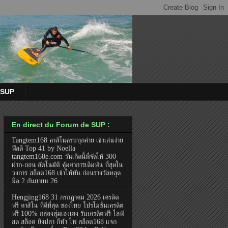
 SUP
En direct du Forum de SUP :
Tangtem168 คาสิโนครบทุกค่าย เข้าเล่นง่าย
ฟีลดี Top 41 by Noella
tangtem168e.com วันเกิดนี้พี่จัดให้ 300
ฝาก-ถอน อัตโนมัติ คุ้มค่าการเดิมพัน ที่สุดใน
วงการ สล็อต168 เข้าให้ทัน ก่อนรางวัลหลุด
มือ 2 กันยายน 26
Hengjing168 31 กรกฎาคม 2026 เครดิต
ฟรี คาสิโน ที่ดีที่สุด ของไทย โปรโมชั่นเครดิต
ฟรี 100% กล่องสุ่มเฮงเฮง รับเครดิตฟรี ไลฟ์
สด สล็อต ยิงปลา กีฬา ไพ่ สล็อต168 แจก