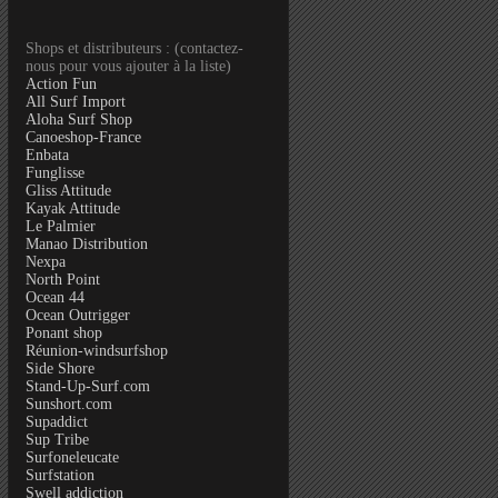
Shops et distributeurs : (contactez-
nous pour vous ajouter à la liste)
Action Fun
All Surf Import
Aloha Surf Shop
Canoeshop-France
Enbata
Funglisse
Gliss Attitude
Kayak Attitude
Le Palmier
Manao Distribution
Nexpa
North Point
Ocean 44
Ocean Outrigger
Ponant shop
Réunion-windsurfshop
Side Shore
Stand-Up-Surf.com
Sunshort.com
Supaddict
Sup Tribe
Surfoneleucate
Surfstation
Swell addiction