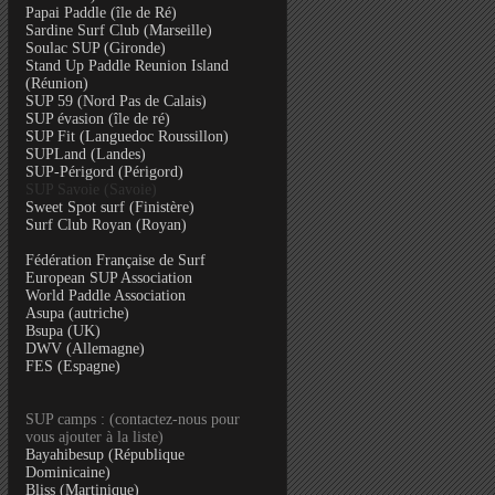
Papai Paddle (île de Ré)
Sardine Surf Club (Marseille)
Soulac SUP (Gironde)
Stand Up Paddle Reunion Island
(Réunion)
SUP 59 (Nord Pas de Calais)
SUP évasion (île de ré)
SUP Fit (Languedoc Roussillon)
SUPLand (Landes)
SUP-Périgord (Périgord)
SUP Savoie (Savoie)
Sweet Spot surf (Finistère)
Surf Club Royan (Royan)
Fédération Française de Surf
European SUP Association
World Paddle Association
Asupa (autriche)
Bsupa (UK)
DWV (Allemagne)
FES (Espagne)
SUP camps : (contactez-nous pour
vous ajouter à la liste)
Bayahibesup (République
Dominicaine)
Bliss (Martinique)