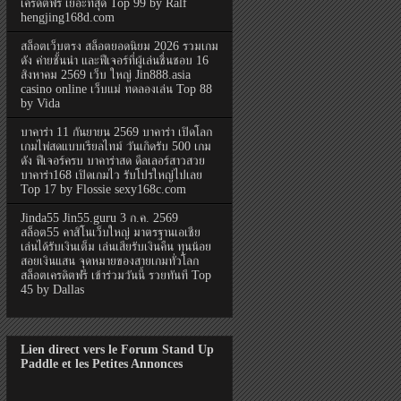
เครดิตฟรี เยอะที่สุด Top 99 by Ralf
hengjing168d.com
สล็อตเว็บตรง สล็อตยอดนิยม 2026 รวมเกม
ดัง ค่ายชั้นนำ และฟีเจอร์ที่ผู้เล่นชื่นชอบ 16
สิงหาคม 2569 เว็บ ใหญ่ Jin888.asia
casino online เว็บแม่ ทดลองเล่น Top 88
by Vida
บาคาร่า 11 กันยายน 2569 บาคาร่า เปิดโลก
เกมไพ่สดแบบเรียลไทม์ วันเกิดรับ 500 เกม
ดัง ฟีเจอร์ครบ บาคาร่าสด ดีลเลอร์สาวสวย
บาคาร่า168 เปิดเกมไว รับโปรใหญ่ไปเลย
Top 17 by Flossie sexy168c.com
Jinda55 Jin55.guru 3 ก.ค. 2569
สล็อต55 คาสิโนเว็บใหญ่ มาตรฐานเอเชีย
เล่นได้รับเงินเต็ม เล่นเสียรับเงินคืน ทุนน้อย
สอยเงินแสน จุดหมายของสายเกมทั่วโลก
สล็อตเครดิตฟรี เข้าร่วมวันนี้ รวยทันที Top
45 by Dallas
Lien direct vers le Forum Stand Up
Paddle et les Petites Annonces