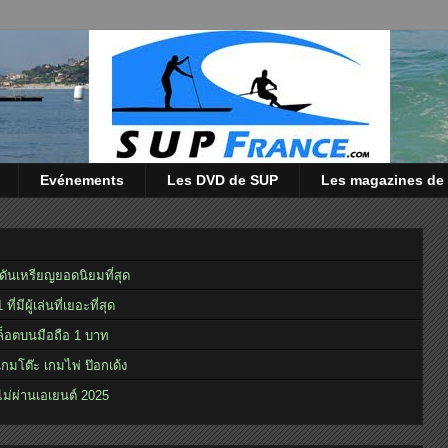
Evénements
Les DVD de SUP
Les magazines de
ดันเหรียญยอดนิยมที่สุด
่มีผู้เล่นที่เยอะที่สุด
ล็อตบนมือถือ 1 บาท
มโต๊ะ เกมไพ่ ป๊อกเด้ง
่ผ่านเอเยนต์ 2025