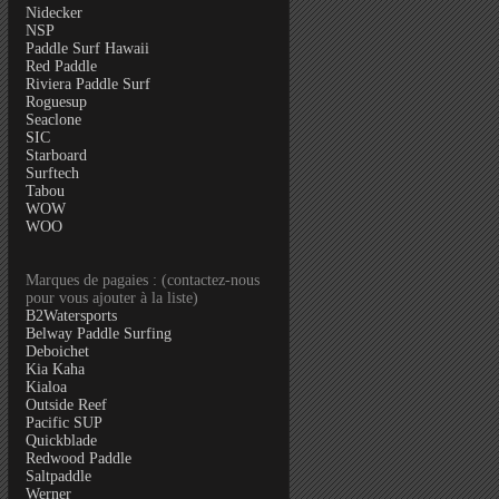
Nidecker
NSP
Paddle Surf Hawaii
Red Paddle
Riviera Paddle Surf
Roguesup
Seaclone
SIC
Starboard
Surftech
Tabou
WOW
WOO
Marques de pagaies : (contactez-nous
pour vous ajouter à la liste)
B2Watersports
Belway Paddle Surfing
Deboichet
Kia Kaha
Kialoa
Outside Reef
Pacific SUP
Quickblade
Redwood Paddle
Saltpaddle
Werner