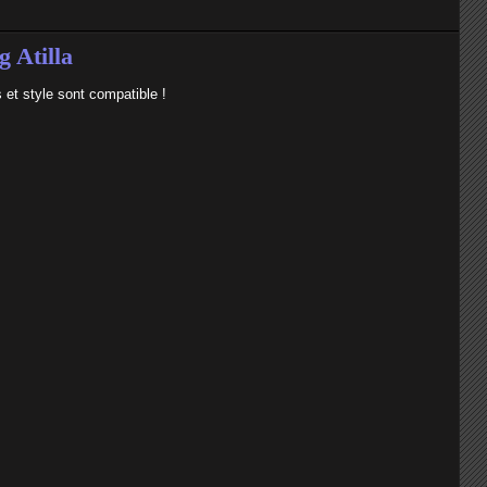
 Atilla
et style sont compatible !