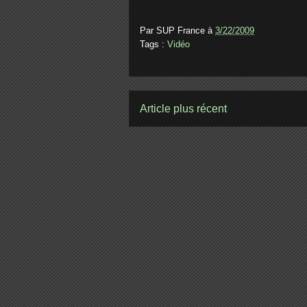
Par
SUP France
à
3/22/2009
Tags :
Vidéo
Article plus récent