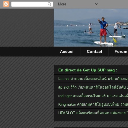
Accueil
Contact
Forum
En direct de Get Up SUP mag :
fa chai ค่ายเกมสล็อตออนไลน์ พร้อมกับเกม
itp slot รีวิว เว็บพนันคาสิโนออนไลน์อันดับ 1 ที
red tiger เกมสล็อตเรดไทเกอร์ มาแรง เล่นส
Kingmaker ค่ายเกมคาสิโนรูปแบบใหม่ รวมเก
UFASLOT สล็อตพร้อมแจ็คพอต สมัครง่าย ไม