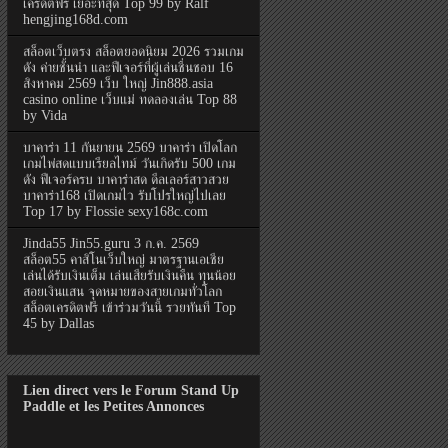
เครดิตฟรี เยอะที่สุด Top 99 by Ralf
hengjing168d.com
สล็อตเว็บตรง สล็อตยอดนิยม 2026 รวมเกม
ดัง ค่ายชั้นนำ และฟีเจอร์ที่ผู้เล่นชื่นชอบ 16
สิงหาคม 2569 เว็บ ใหญ่ Jin888.asia
casino online เว็บแม่ ทดลองเล่น Top 88
by Vida
บาคาร่า 11 กันยายน 2569 บาคาร่า เปิดโลก
เกมไพ่สดแบบเรียลไทม์ วันเกิดรับ 500 เกม
ดัง ฟีเจอร์ครบ บาคาร่าสด ดีลเลอร์สาวสวย
บาคาร่า168 เปิดเกมไว รับโปรใหญ่ไปเลย
Top 17 by Flossie sexy168c.com
Jinda55 Jin55.guru 3 ก.ค. 2569
สล็อต55 คาสิโนเว็บใหญ่ มาตรฐานเอเชีย
เล่นได้รับเงินเต็ม เล่นเสียรับเงินคืน ทุนน้อย
สอยเงินแสน จุดหมายของสายเกมทั่วโลก
สล็อตเครดิตฟรี เข้าร่วมวันนี้ รวยทันที Top
45 by Dallas
Lien direct vers le Forum Stand Up
Paddle et les Petites Annonces