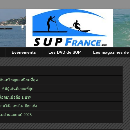
Evénements
Les DVD de SUP
Les magazines de
ดันเหรียญยอดนิยมที่สุด
่มีผู้เล่นที่เยอะที่สุด
ล็อตบนมือถือ 1 บาท
มโต๊ะ เกมไพ่ ป๊อกเด้ง
่ผ่านเอเยนต์ 2025