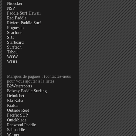
Nidecker
NSP
Paddle Surf Hawaii
Red Paddle
Riviera Paddle Surf
Roguesup
Seaclone
SIC
Starboard
Surftech
Tabou
WOW
WOO
Marques de pagaies : (contactez-nous
pour vous ajouter à la liste)
B2Watersports
Belway Paddle Surfing
Deboichet
Kia Kaha
Kialoa
Outside Reef
Pacific SUP
Quickblade
Redwood Paddle
Saltpaddle
Werner