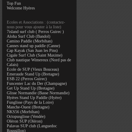
Top Fun
Welcome Hyères
Ecoles et Associations : (contactez-
nous pour vous ajouter à la liste)
7island surf club ( Perros Guirec )
Aloha Surf Club (Bandol)
Camino Paddle (Morbihan)
Cannes stand up paddle (Canne)
Cap Kayak (San Juan les Pins)
Cigale Surf Club (Saint Maxime)
Club nautique Wimereux (Nord pas de
Calais)
Ecole de SUP (Vieux Bouceau)
Emeraude Stand Up (Bretagne)
ESB 22 (Perros Guirec)
Funcenter Lac du Der (Champagne)
Get Up Stand Up (Bretagne)
Glisse Normandie (Basse Normandie)
Hyéres Stand Up Paddle (Hyère)
Funglisse (Pays de la Loire)
Manche-Ouest (Bretagne)
NKS56 (Morbihan)
Octopusglisse (Vendée)
Oléron SUP (Oléron)
Palavas SUP club (Languedoc
Roussillon)