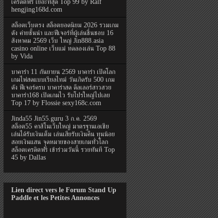
เครดิตฟรี เยอะที่สุด Top 99 by Ralf
hengjing168d.com
สล็อตเว็บตรง สล็อตยอดนิยม 2026 รวมเกม
ดัง ค่ายชั้นนำ และฟีเจอร์ที่ผู้เล่นชื่นชอบ 16
สิงหาคม 2569 เว็บ ใหญ่ Jin888.asia
casino online เว็บแม่ ทดลองเล่น Top 88
by Vida
บาคาร่า 11 กันยายน 2569 บาคาร่า เปิดโลก
เกมไพ่สดแบบเรียลไทม์ วันเกิดรับ 500 เกม
ดัง ฟีเจอร์ครบ บาคาร่าสด ดีลเลอร์สาวสวย
บาคาร่า168 เปิดเกมไว รับโปรใหญ่ไปเลย
Top 17 by Flossie sexy168c.com
Jinda55 Jin55.guru 3 ก.ค. 2569
สล็อต55 คาสิโนเว็บใหญ่ มาตรฐานเอเชีย
เล่นได้รับเงินเต็ม เล่นเสียรับเงินคืน ทุนน้อย
สอยเงินแสน จุดหมายของสายเกมทั่วโลก
สล็อตเครดิตฟรี เข้าร่วมวันนี้ รวยทันที Top
45 by Dallas
Lien direct vers le Forum Stand Up
Paddle et les Petites Annonces