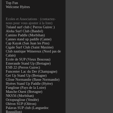
Top Fun
Welcome Hyères
Ecoles et Associations : (contactez-
nous pour vous ajouter à la liste)
7island surf club ( Perros Guirec )
Aloha Surf Club (Bandol)
Camino Paddle (Morbihan)
Cannes stand up paddle (Canne)
Cap Kayak (San Juan les Pins)
Cigale Surf Club (Saint Maxime)
Club nautique Wimereux (Nord pas de
Calais)
Ecole de SUP (Vieux Bouceau)
Emeraude Stand Up (Bretagne)
ESB 22 (Perros Guirec)
Funcenter Lac du Der (Champagne)
Get Up Stand Up (Bretagne)
Glisse Normandie (Basse Normandie)
Hyéres Stand Up Paddle (Hyère)
Funglisse (Pays de la Loire)
Manche-Ouest (Bretagne)
NKS56 (Morbihan)
Octopusglisse (Vendée)
Oléron SUP (Oléron)
Palavas SUP club (Languedoc
Roussillon)