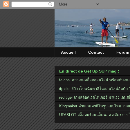
Accueil
Contact
Forum
En direct de Get Up SUP mag :
fa chai ค่ายเกมสล็อตออนไลน์ พร้อมกับเกม
itp slot รีวิว เว็บพนันคาสิโนออนไลน์อันดับ 1 ที
red tiger เกมสล็อตเรดไทเกอร์ มาแรง เล่นส
Kingmaker ค่ายเกมคาสิโนรูปแบบใหม่ รวมเก
UFASLOT สล็อตพร้อมแจ็คพอต สมัครง่าย ไม