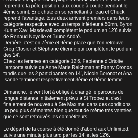
reprendre la pôle position, aux coude à coude pendant le
4ème sprint, Eric chute en se remettant à l'eau et Chuck
reprend l'avantage, tous deux arrivent premiers dans leurs
catégorie respective avec un temps inférieur à 50mn, Byron
Kurt et Xavi Masdevall complètent le podium en 12'6 suivis
de Renaud Noyelle et Bruno André.
Derrière, c'est en 7ème et 9ème place que l'on retrouve
Greg Closier et Stéphane étienne qui complètent le podium
des 14'.
Chez les femmes en catégorie 12'6, Fabienne d'Ortolie
l'emporte suivie de Anne Marie Reichman et Fanny Oronos
tandis que les 2 participantes en 14', Nicole Boronat et Ana
Isande terminent respectivement 3ème et 9ème femme.
Dimanche, le vent fort à obligé à changé le parcours de
longue distance initialement prévu à St Tropez et c'est
finalement de nouveau à Ste Maxime, dans des conditions
un peu plus clémentes bien que tout de même très ventées
que ce sont retrouvés les compétiteurs.
Le départ de la course à été donné d'abord aux Unlimited,
suivis une minute plus tard par les 14' et les 12'6.